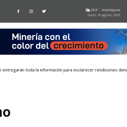
C
15.9
Antofagasta
lunes, 10 agosto, 2026
 entregarán toda la información para esclarecer rendiciones denu
no