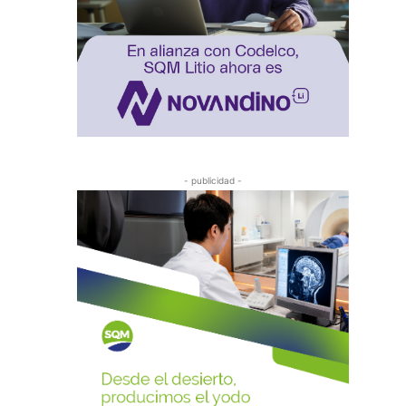
- publicidad -