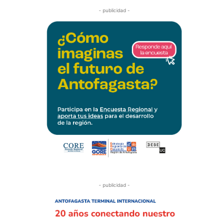
- publicidad -
- publicidad -