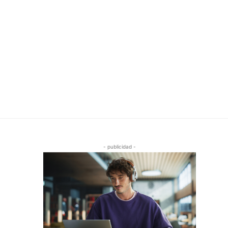
- publicidad -