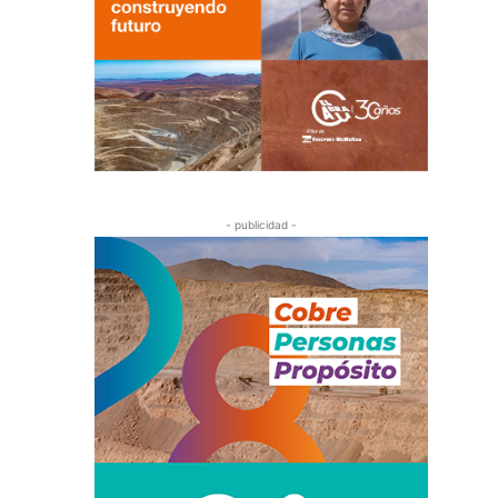
- publicidad -