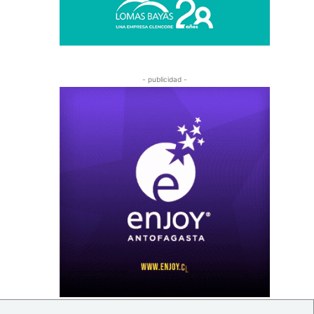
- publicidad -