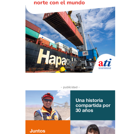
- publicidad -