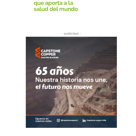
- publicidad -