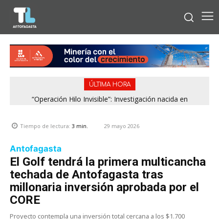
ÚLTIMA HORA
“Operación Hilo Invisible”: Investigación nacida en
Antofagasta permitió incautar 2,1 toneladas de marihuana
en la zona central
29 mayo 2026
Tiempo de lectura:
3
min.
Antofagasta
El Golf tendrá la primera multicancha
techada de Antofagasta tras
millonaria inversión aprobada por el
CORE
Proyecto contempla una inversión total cercana a los $1.700