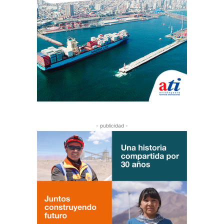
- publicidad -