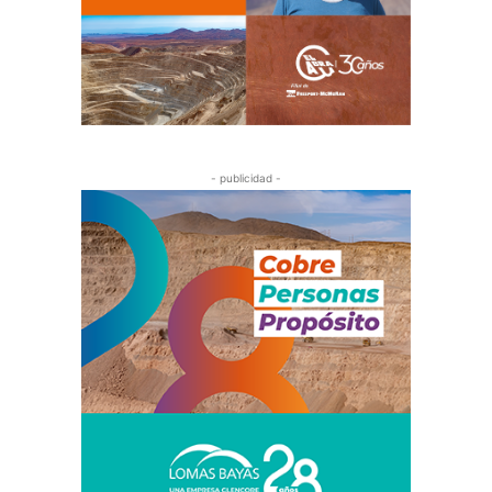
- publicidad -