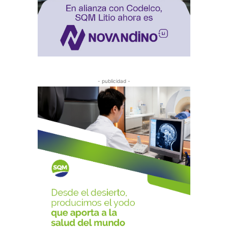
- publicidad -