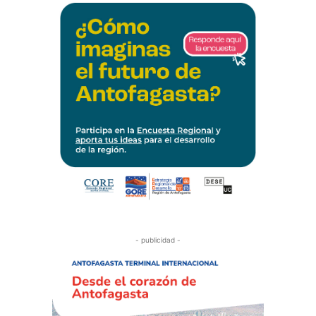
- publicidad -