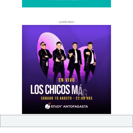
- publicidad -