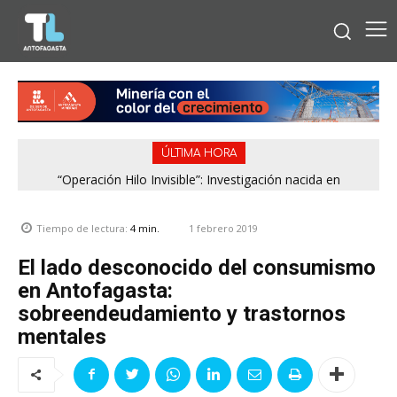
ÚLTIMA HORA
“Operación Hilo Invisible”: Investigación nacida en
Antofagasta permitió incautar 2,1 toneladas de marihuana
en la zona central
1 febrero 2019
Tiempo de lectura:
4
min.
El lado desconocido del consumismo
en Antofagasta:
sobreendeudamiento y trastornos
mentales