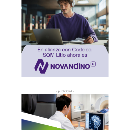
- publicidad -