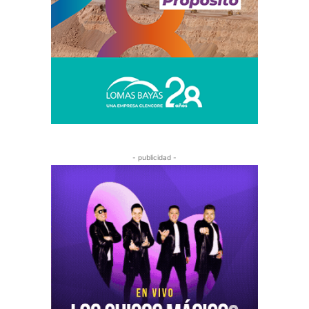
- publicidad -