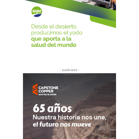
- publicidad -