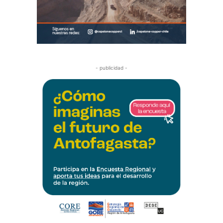
- publicidad -