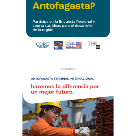
- publicidad -