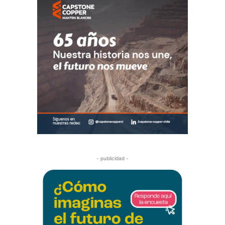
- publicidad -