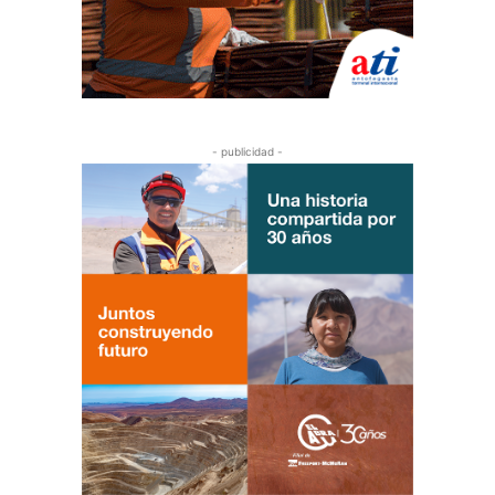
- publicidad -