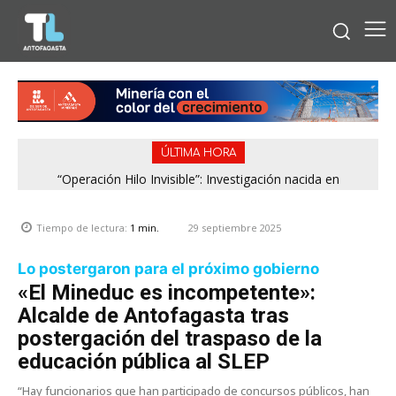
ÚLTIMA HORA
“Operación Hilo Invisible”: Investigación nacida en
Antofagasta permitió incautar 2,1 toneladas de marihuana
en la zona central
29 septiembre 2025
Tiempo de lectura:
1
min.
Lo postergaron para el próximo gobierno
«El Mineduc es incompetente»:
Alcalde de Antofagasta tras
postergación del traspaso de la
educación pública al SLEP
“Hay funcionarios que han participado de concursos públicos, han