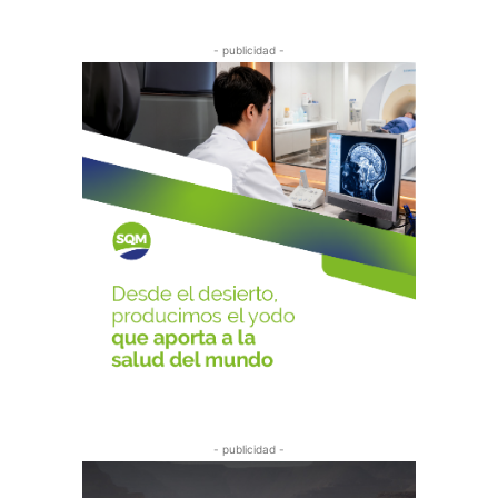
- publicidad -
- publicidad -