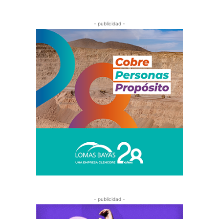
- publicidad -
- publicidad -