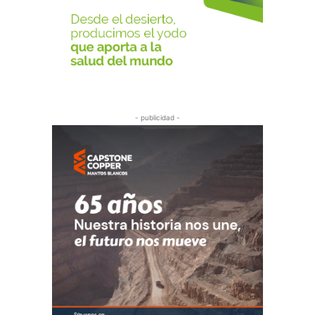
- publicidad -