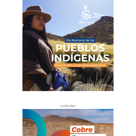
- publicidad -