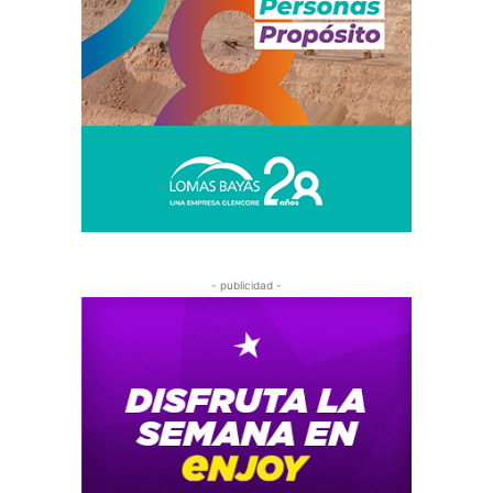
- publicidad -