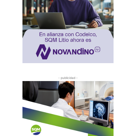
- publicidad -