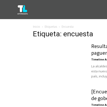
Inicio
Etiquetas
Encuesta
Etiqueta: encuesta
Result
paguen
Timeline A
La alcalde
esta nueva
país, inclu
[Encue
de gob
Timeline A