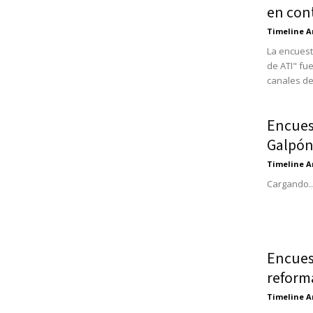
en cont
Timeline A
La encues
de ATI" fu
canales de
Encues
Galpón
Timeline A
Cargando..
Encues
reform
Timeline A