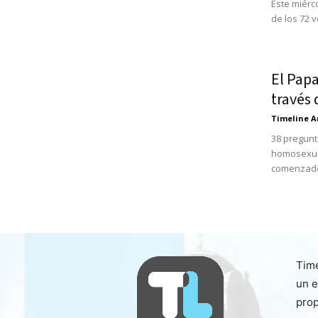
Este miérc
de los 72 
El Papa
través
Timeline A
38 pregunt
homosexual
comenzado 
Time
un e
prop