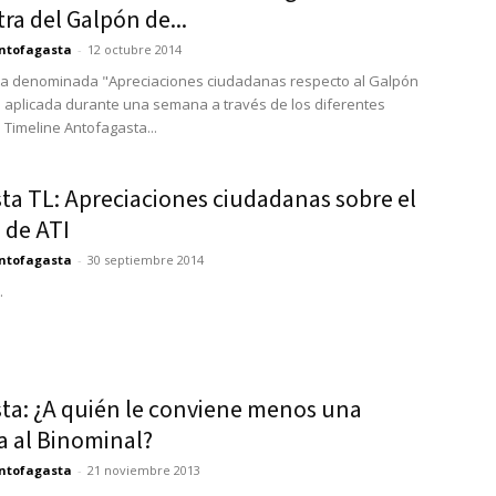
ra del Galpón de...
ntofagasta
-
12 octubre 2014
ta denominada "Apreciaciones ciudadanas respecto al Galpón
e aplicada durante una semana a través de los diferentes
 Timeline Antofagasta...
ta TL: Apreciaciones ciudadanas sobre el
 de ATI
ntofagasta
-
30 septiembre 2014
.
ta: ¿A quién le conviene menos una
a al Binominal?
ntofagasta
-
21 noviembre 2013