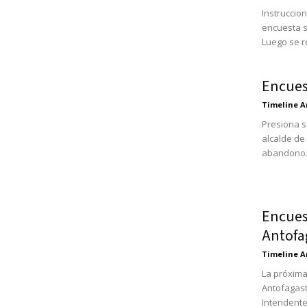
Instruccio
encuesta s
Luego se re
Encues
Timeline A
Presiona s
alcalde de
abandono.
Encues
Antofa
Timeline A
La próxima
Antofagast
Intendente 