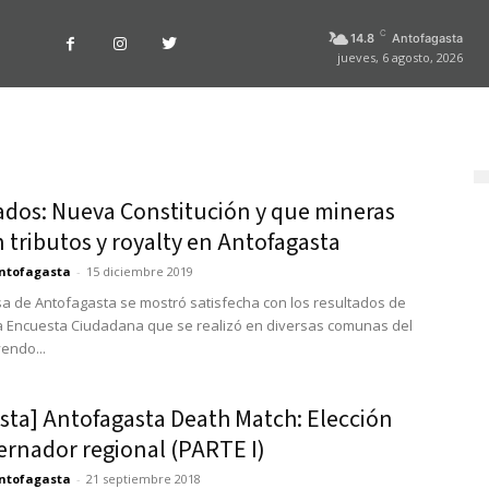
C
14.8
Antofagasta
jueves, 6 agosto, 2026
ados: Nueva Constitución y que mineras
 tributos y royalty en Antofagasta
ntofagasta
-
15 diciembre 2019
sa de Antofagasta se mostró satisfecha con los resultados de
 Encuesta Ciudadana que se realizó en diversas comunas del
yendo...
sta] Antofagasta Death Match: Elección
ernador regional (PARTE I)
ntofagasta
-
21 septiembre 2018