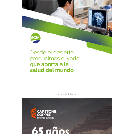
- publicidad -