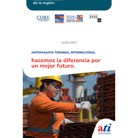
- publicidad -