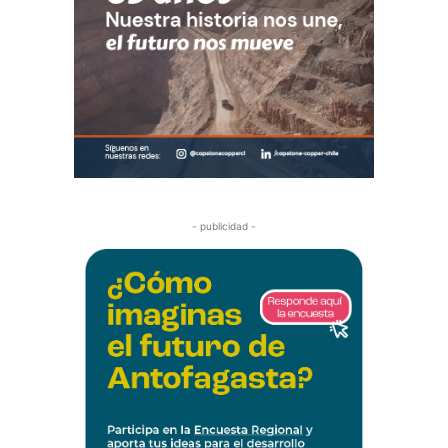
- publicidad -