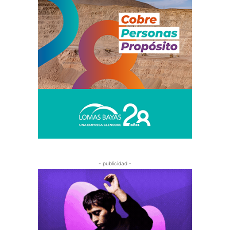
- publicidad -