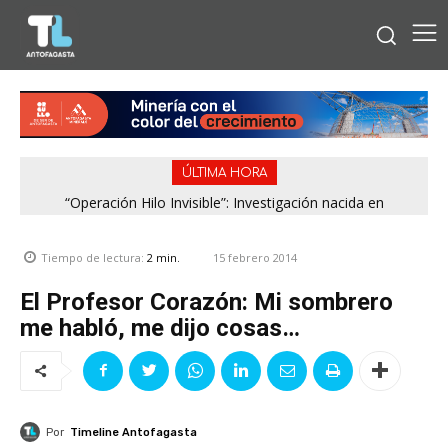
ÚLTIMA HORA
“Operación Hilo Invisible”: Investigación nacida en
Antofagasta permitió incautar 2,1 toneladas de marihuana
en la zona central
15 febrero 2014
Tiempo de lectura:
2
min.
El Profesor Corazón: Mi sombrero
me habló, me dijo cosas…
Por
Timeline Antofagasta