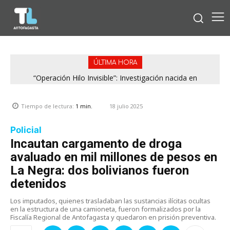
ÚLTIMA HORA
“Operación Hilo Invisible”: Investigación nacida en
Antofagasta permitió incautar 2,1 toneladas de marihuana
en la zona central
18 julio 2025
Tiempo de lectura:
1
min.
Policial
Incautan cargamento de droga
avaluado en mil millones de pesos en
La Negra: dos bolivianos fueron
detenidos
Los imputados, quienes trasladaban las sustancias ilícitas ocultas
en la estructura de una camioneta, fueron formalizados por la
Fiscalía Regional de Antofagasta y quedaron en prisión preventiva.