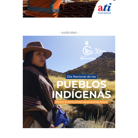
- publicidad -