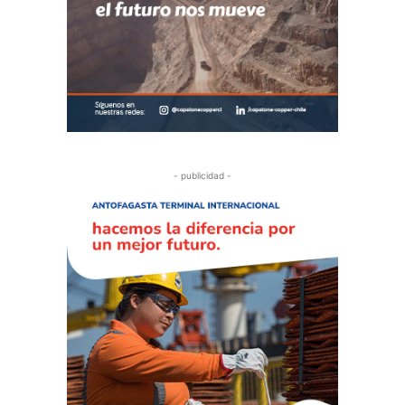
- publicidad -