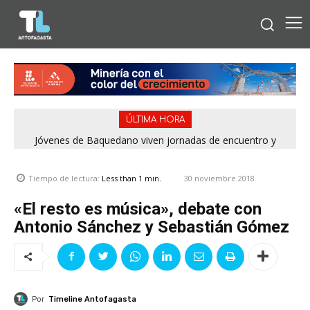
ÚLTIMA HORA
Jóvenes de Baquedano viven jornadas de encuentro y
aprendizaje en el Winter Camp 2026
30 noviembre 2018
Tiempo de lectura:
Less than 1
min.
«El resto es música», debate con
Antonio Sánchez y Sebastián Gómez
Por
Timeline Antofagasta