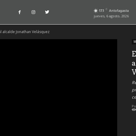
C
17.1
Antofagasta
jueves, 6 agosto, 2026
 al alcalde Jonathan Velásquez
M
E
a
V
Re
p
ce
Po