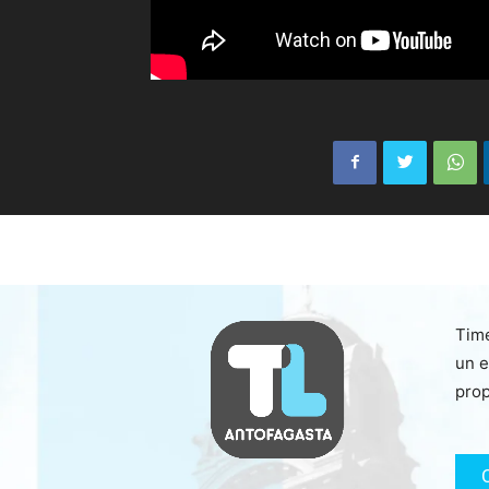
Time
un e
prop