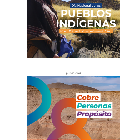
- publicidad -