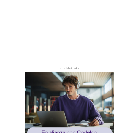
- publicidad -