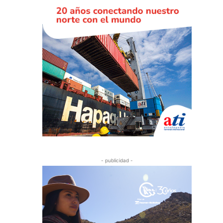
- publicidad -