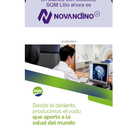
- publicidad -