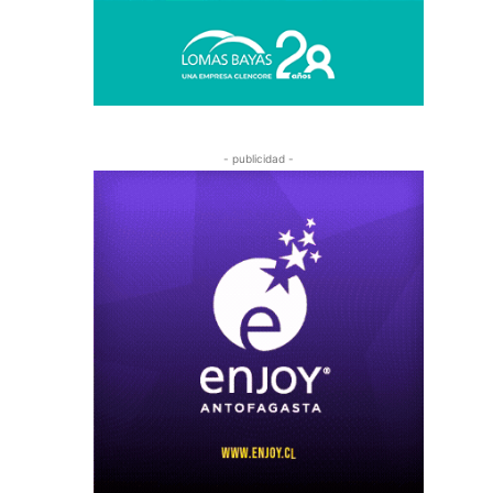
- publicidad -