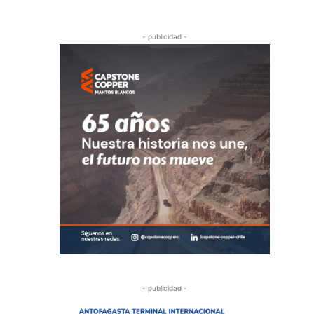
- publicidad -
- publicidad -