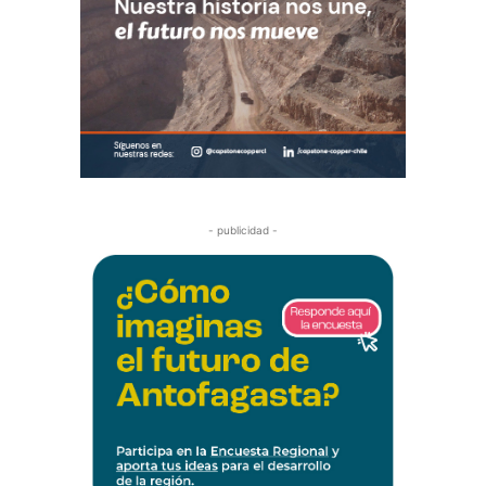
- publicidad -