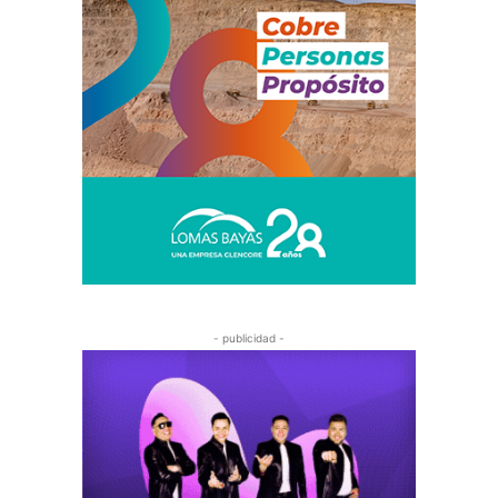
- publicidad -