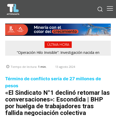
ÚLTIMA HORA
“Operación Hilo Invisible”: Investigación nacida en
Antofagasta permitió incautar 2,1 toneladas de marihuana
en la zona central
13 agosto 2024
Tiempo de lectura:
1
min.
Término de conflicto sería de 27 millones de
pesos
«El Sindicato N°1 declinó retomar las
conversaciones»: Escondida | BHP
por huelga de trabajadores tras
fallida negociación colectiva