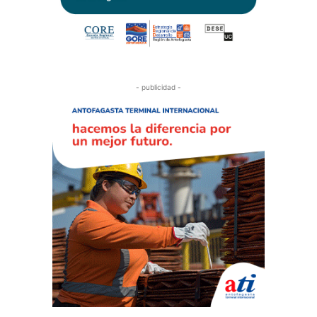
- publicidad -