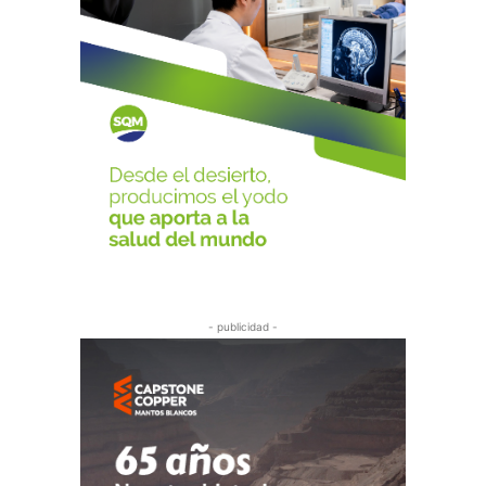
- publicidad -