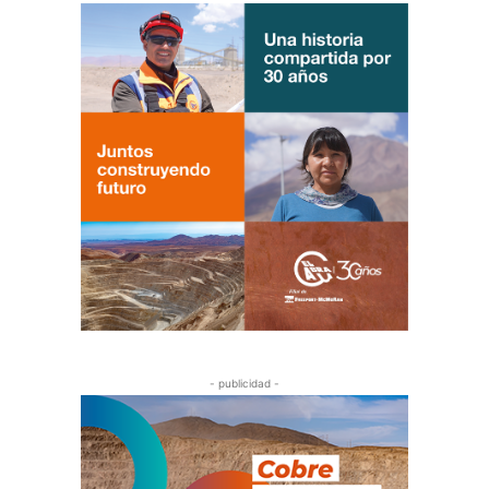
- publicidad -