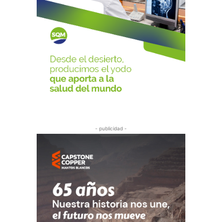
- publicidad -