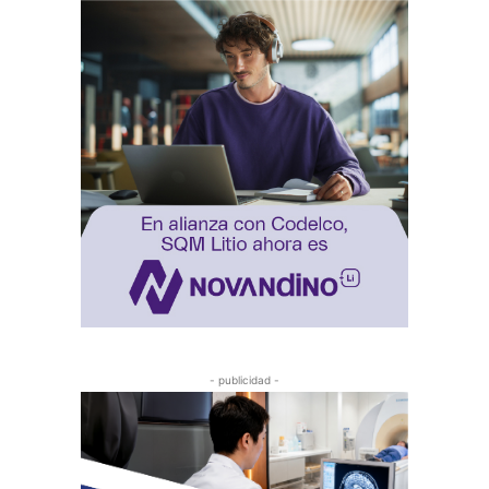
- publicidad -