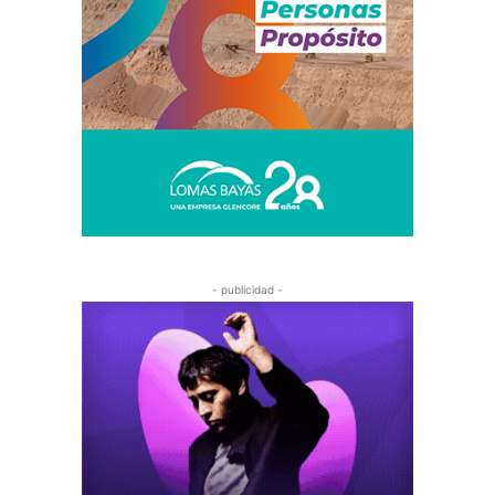
- publicidad -