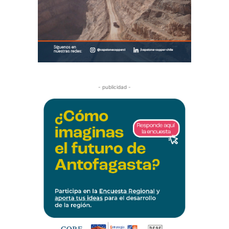
- publicidad -