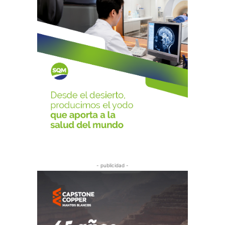
- publicidad -