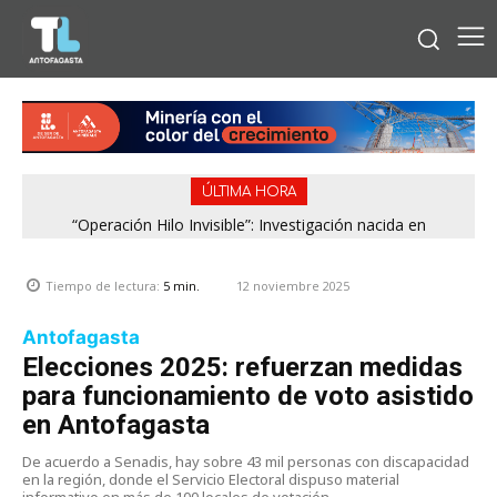
ÚLTIMA HORA
“Operación Hilo Invisible”: Investigación nacida en
Región de Antofagasta enfrentará nuevo episodio
Antofagasta permitió incautar 2,1 toneladas de marihuana
meteorológico con lluvias, nieve y vientos de hasta 100
en la zona central
km/h
12 noviembre 2025
Tiempo de lectura:
5
min.
Antofagasta
Elecciones 2025: refuerzan medidas
para funcionamiento de voto asistido
en Antofagasta
De acuerdo a Senadis, hay sobre 43 mil personas con discapacidad
en la región, donde el Servicio Electoral dispuso material
informativo en más de 100 locales de votación.