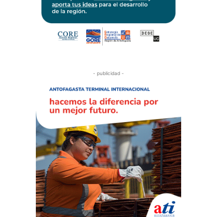
- publicidad -