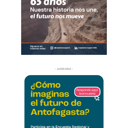
- publicidad -