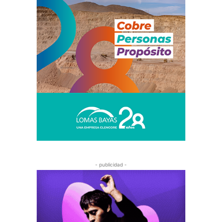
- publicidad -