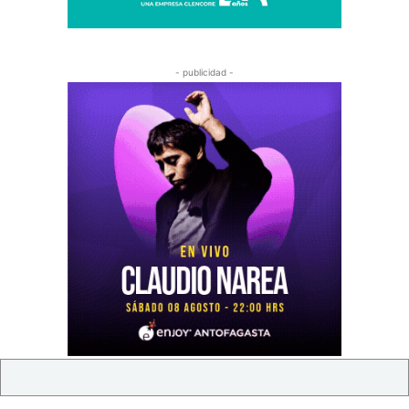
- publicidad -