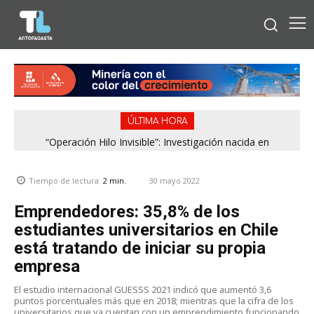
ÚLTIMA HORA
“Operación Hilo Invisible”: Investigación nacida en
Antofagasta permitió incautar 2,1 toneladas de marihuana
en la zona central
30 mayo 2022
Tiempo de lectura:
2
min.
Emprendedores: 35,8% de los
estudiantes universitarios en Chile
está tratando de iniciar su propia
empresa
El estudio internacional GUESSS 2021 indicó que aumentó 3,6
puntos porcentuales más que en 2018; mientras que la cifra de los
universitarios que ya cuentan con un emprendimiento funcionando