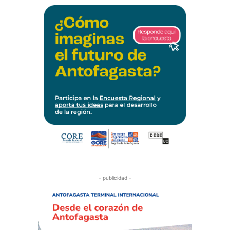
- publicidad -