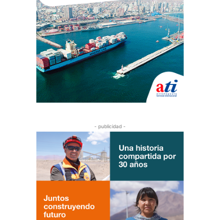
- publicidad -