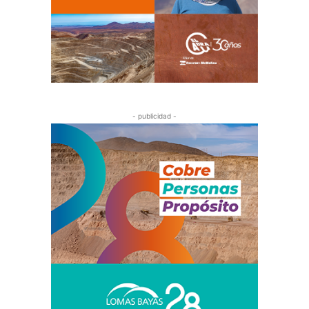
- publicidad -