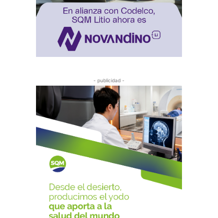
- publicidad -