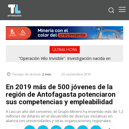
ÚLTIMA HORA
“Operación Hilo Invisible”: Investigación nacida en
Antofagasta permitió incautar 2,1 toneladas de marihuana
en la zona central
25 noviembre 2019
Tiempo de lectura:
2
min.
En 2019 más de 500 jóvenes de la
región de Antofagasta potenciaron
sus competencias y empleabilidad
A casi un año del convenio, el Grupo Minero ha invertido más de 1,2
millones de dólares en el desarrollo de diversas iniciativas en
alianza con universidades y otras organizaciones regionales.