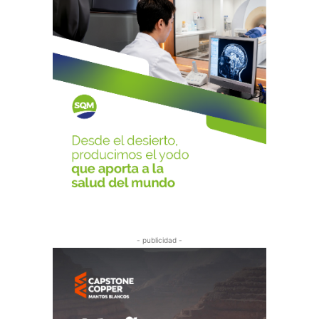
- publicidad -