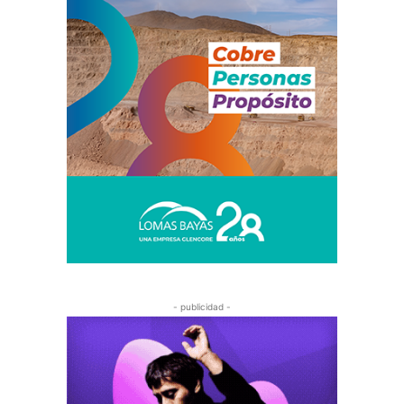
- publicidad -