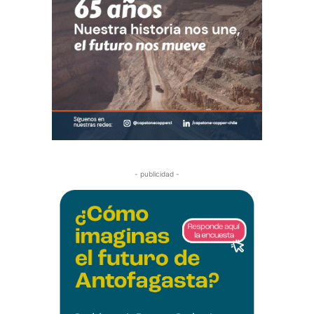
- publicidad -