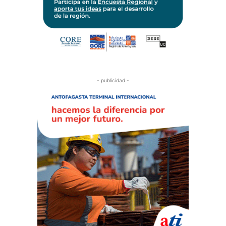
- publicidad -