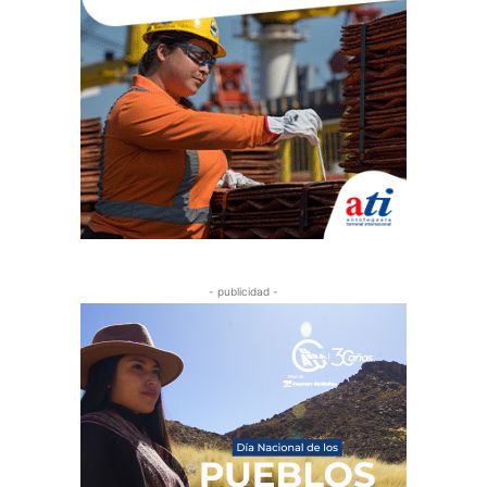
- publicidad -