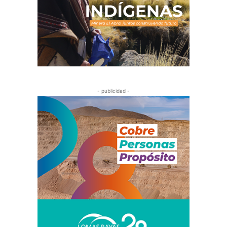
- publicidad -