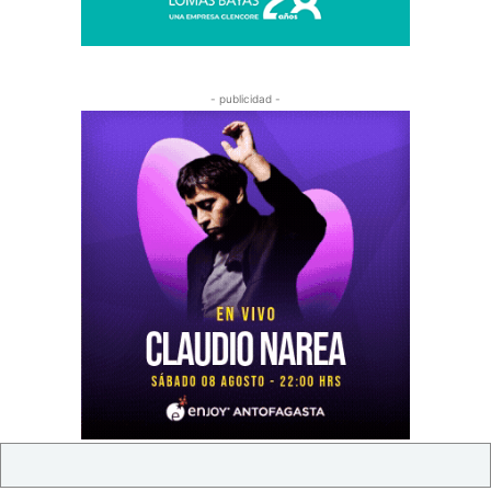
- publicidad -