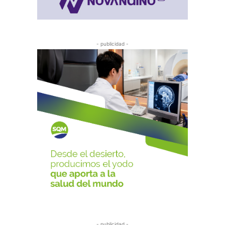
- publicidad -
- publicidad -