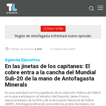
ÚLTIMA HORA
Región de Antofagasta enfrentará nuevo episodio
meteorológico con lluvias, nieve y vientos de hasta 100
km/h
27 septiembre 2025
Tiempo de lectura:
2
min.
Agenda Ejecutiva
En las jinetas de los capitanes: El
cobre entra a la cancha del Mundial
Sub-20 de la mano de Antofagasta
Minerals
En una actividad con los jugadores de la selección chilena de fútbol,
en la que participaron el ministro del Deporte, Jaime Pizarro,
representantes de la FIFA y de la Asociación Nacional de Fútbol
(ANFP), Antofagasta Minerals presentó las jinetas bordadas con