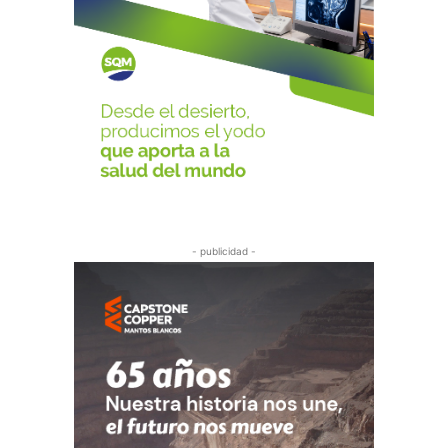
- publicidad -