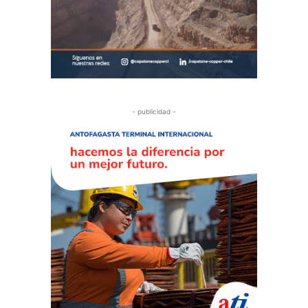
- publicidad -