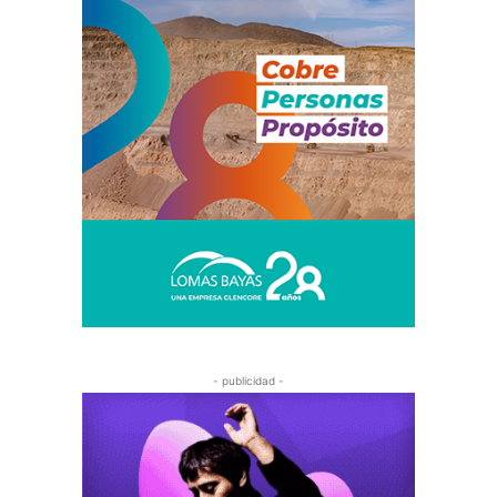
- publicidad -