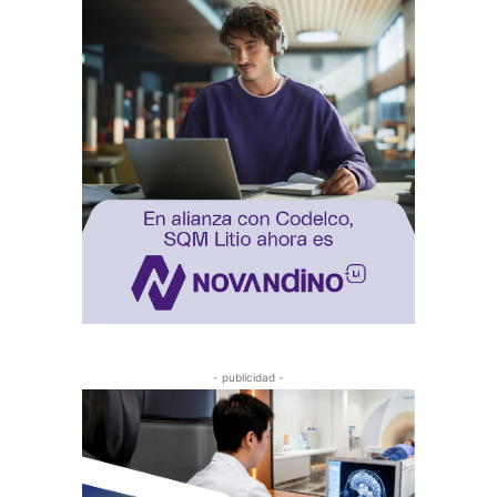
- publicidad -