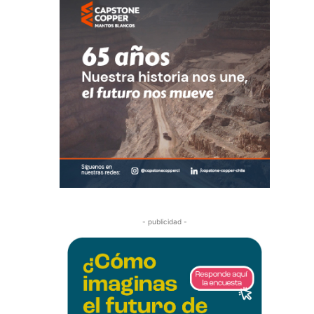
- publicidad -