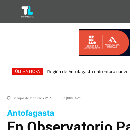
Región de Antofagasta enfrentará nuevo e
Bipay explica: Así funciona el pago con
ÚLTIMA HORA
26 julio 2024
Tiempo de lectura:
2
min.
Antofagasta
En Observatorio Pa