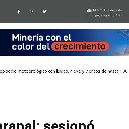
C
14.8
Antofagasta
domingo, 9 agosto, 2026
pisodio meteorológico con lluvias, nieve y vientos de hasta 100
 tarjetas bancarias en las micros de Antofagasta
ranal: sesionó