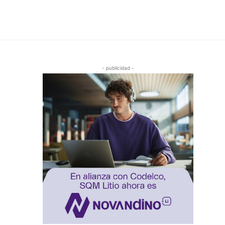
- publicidad -