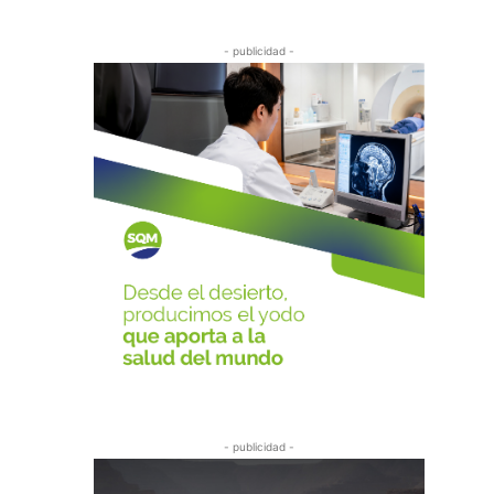
- publicidad -
- publicidad -