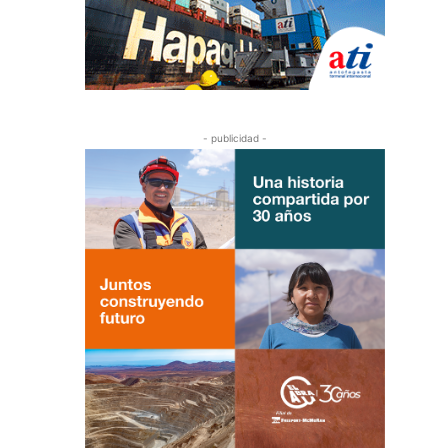
- publicidad -