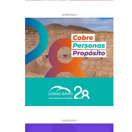
- publicidad -
- publicidad -