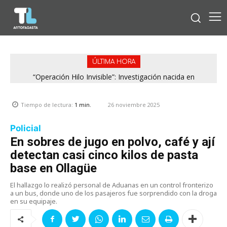
ÚLTIMA HORA
“Operación Hilo Invisible”: Investigación nacida en
Antofagasta permitió incautar 2,1 toneladas de marihuana
en la zona central
26 noviembre 2025
Tiempo de lectura:
1
min.
Policial
En sobres de jugo en polvo, café y ají
detectan casi cinco kilos de pasta
base en Ollagüe
El hallazgo lo realizó personal de Aduanas en un control fronterizo
a un bus, donde uno de los pasajeros fue sorprendido con la droga
en su equipaje.