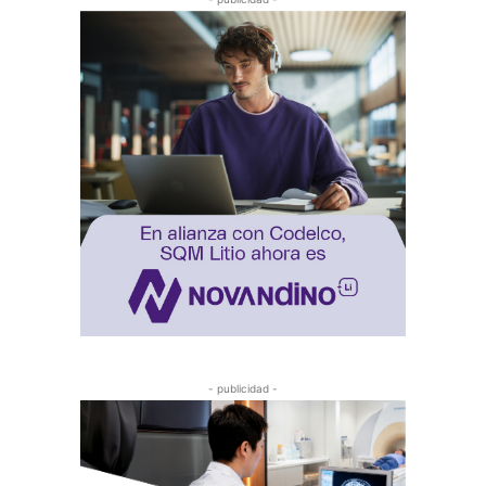
- publicidad -