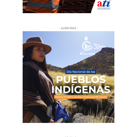
- publicidad -