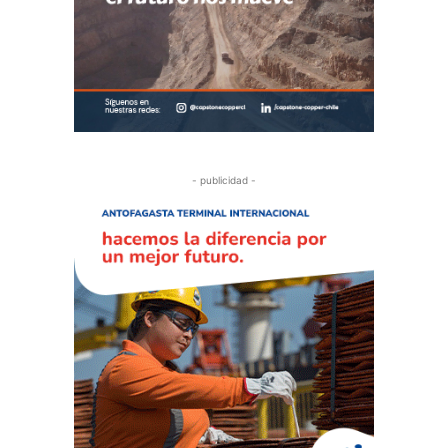
- publicidad -