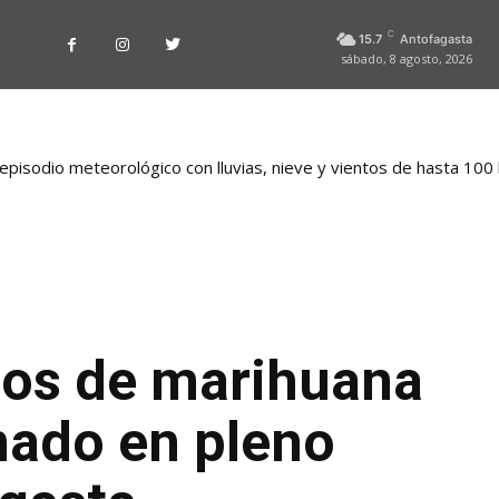
C
15.7
Antofagasta
sábado, 8 agosto, 2026
pisodio meteorológico con lluvias, nieve y vientos de hasta 100
los de marihuana
nado en pleno