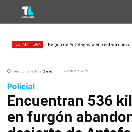
Región de Antofagasta enfrentará nuevo e
ÚLTIMA HORA
14 octubre 2025
Tiempo de lectura:
2
min.
Policial
Encuentran 536 ki
en furgón abando