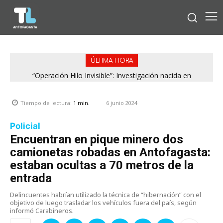
ÚLTIMA HORA
“Operación Hilo Invisible”: Investigación nacida en
Antofagasta permitió incautar 2,1 toneladas de marihuana
en la zona central
6 junio 2024
Tiempo de lectura:
1
min.
Policial
Encuentran en pique minero dos
camionetas robadas en Antofagasta:
estaban ocultas a 70 metros de la
entrada
Delincuentes habrían utilizado la técnica de “hibernación” con el
objetivo de luego trasladar los vehículos fuera del país, según
informó Carabineros.