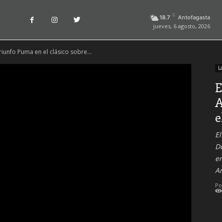
C
18.7
Antofagasta
jueves, 6 agosto, 2026
riunfo Puma en el clásico sobre...
L
E
A
e
El
De
en
A
Po