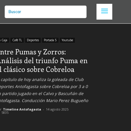
Buscar
a Caja
Café TL
Deportes
Portada 5
Youtube
ntre Pumas y Zorros:
nálisis del triunfo Puma en
l clásico sobre Cobreloa
 capítulo de hoy analiza la goleada de Club
portes Antofagasta sobre Cobreloa por 3 a 0
 partido jugado en el Calvo y Bascuñán de
ntofagasta. Conducción Mario Perez Bugueño
r
Timeline Antofagasta
-
14 agosto 2025
5835