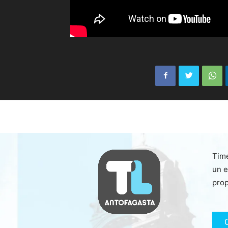
Time
un e
prop