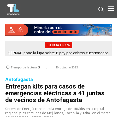
ÚLTIMA HORA
SERNAC pone la lupa sobre Bipay por cobros cuestionados
en la Región de Antofagasta
10 octubre 2025
Tiempo de lectura:
3
min.
Antofagasta
Entregan kits para casos de
emergencias eléctricas a 41 juntas
de vecinos de Antofagasta
Seremi de Energía considera la entrega de 186 kits en la capital
regional y las comunas de Mejillones, Tocopilla y Taltal, en el marco
del programa “Siempre Listos”.