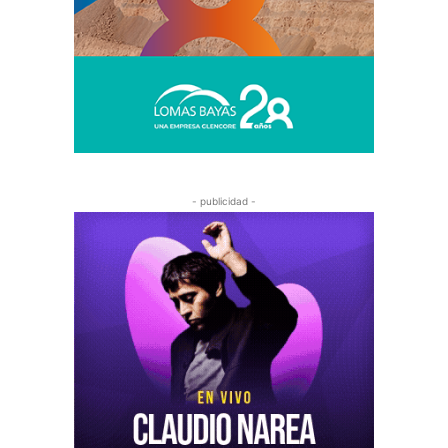
- publicidad -