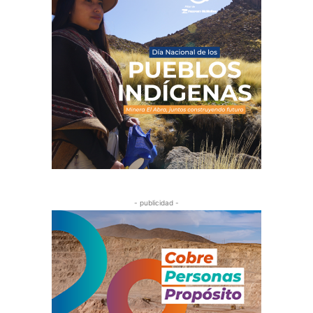
- publicidad -