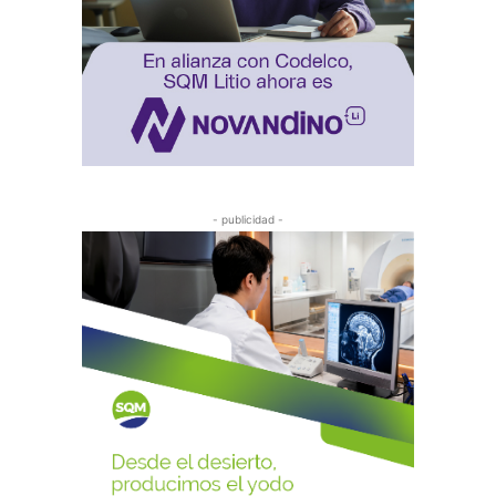
- publicidad -