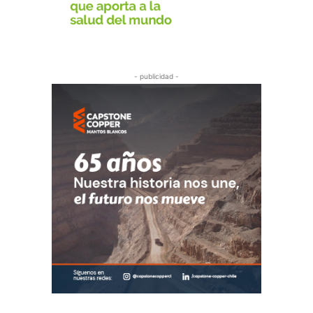
- publicidad -