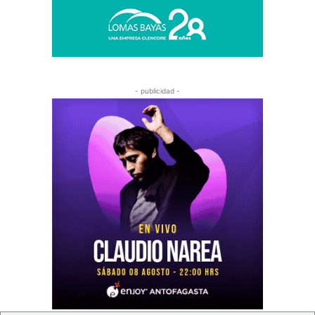
- publicidad -