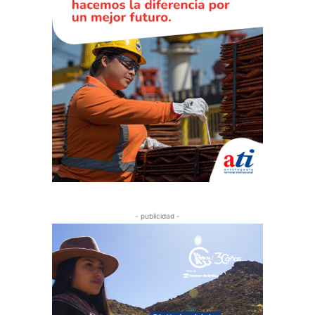
- publicidad -