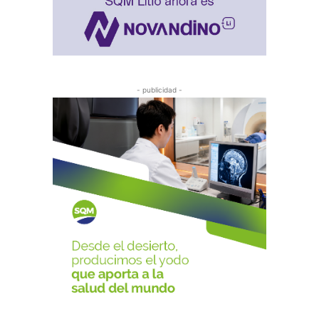
- publicidad -