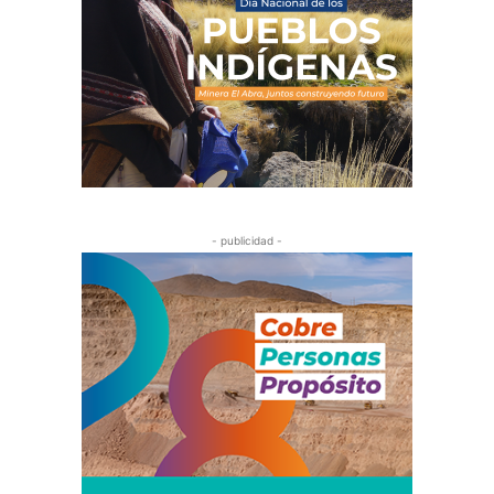
- publicidad -