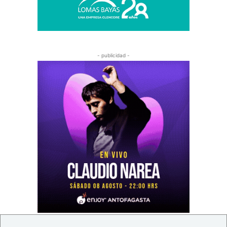
- publicidad -