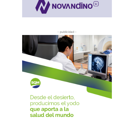
- publicidad -