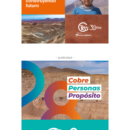
- publicidad -