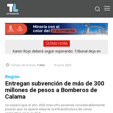
ÚLTIMA HORA
Karen Rojo deberá seguir esperando: Tribunal deja en
manos de Gendarmería su opción de acceder a “pena mixta”
10 junio 2024
Tiempo de lectura:
1
min.
Región
Entregan subvención de más de 300
millones de pesos a Bomberos de
Calama
Se espera que el año 2025 esta cifra ascienda considerablemente
puesto que se quiere mejorar la infraestructura de varias
compañías en la ciudad.