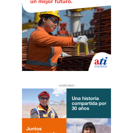
- publicidad -