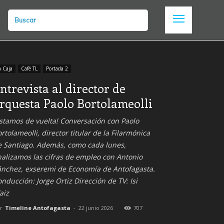
Buscar
a Caja
Café TL
Portada 2
ntrevista al director de
rquesta Paolo Bortolameolli
stamos de vuelta! Conversación con Paolo
rtolameolli, director titular de la Filarmónica
e Santiago. Además, como cada lunes,
alizamos las cifras de empleo con Antonio
ánchez, exseremi de Economía de Antofagasta.
nducción: Jorge Ortiz Dirección de TV: Isi
aiz
r
Timeline Antofagasta
-
22 junio 2026
707