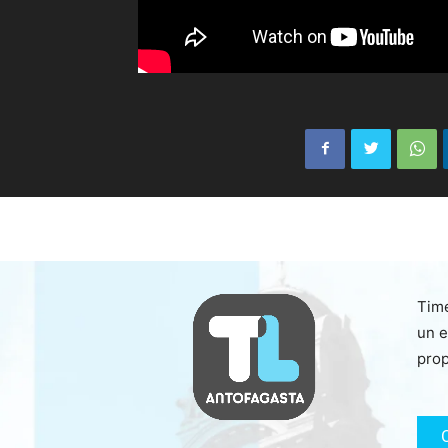
Time
un e
prop