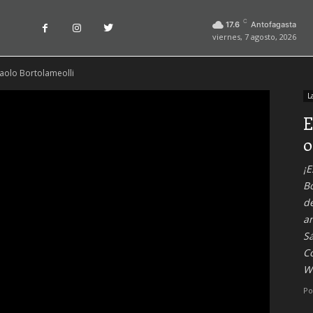
C
17.6
Antofagasta
viernes, 7 agosto, 2026
Paolo Bortolameolli
L
E
o
¡E
Bo
d
an
S
Co
W
Po