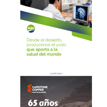
- publicidad -