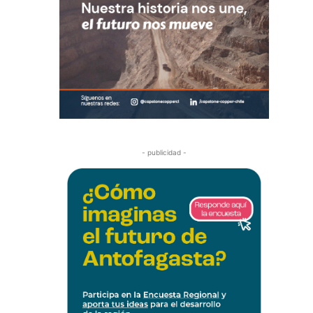
- publicidad -