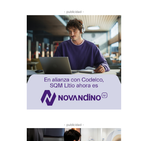
- publicidad -
- publicidad -