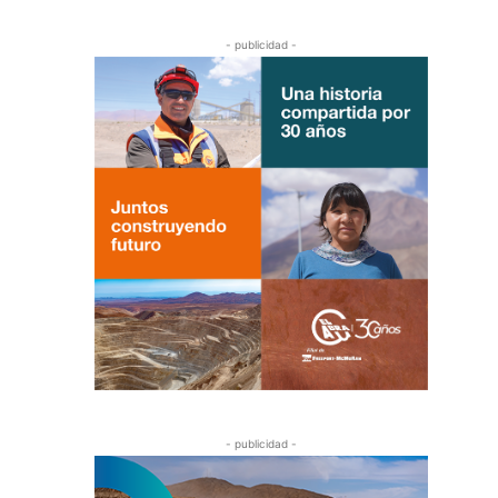
- publicidad -
- publicidad -