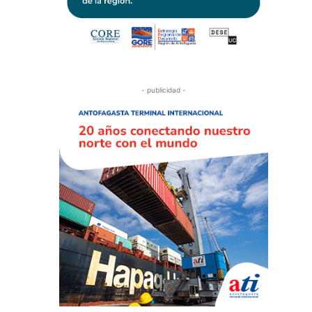
- publicidad -