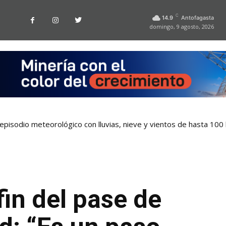
C
14.9
Antofagasta
domingo, 9 agosto, 2026
pisodio meteorológico con lluvias, nieve y vientos de hasta 100
 tarjetas bancarias en las micros de Antofagasta
fin del pase de