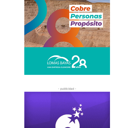
- publicidad -