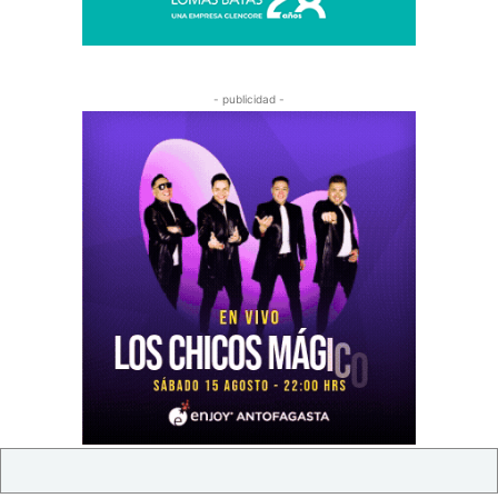
- publicidad -