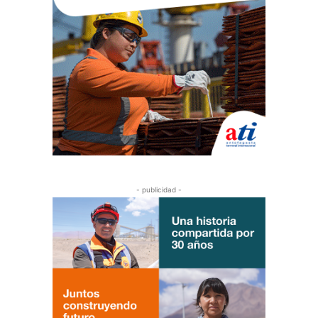
- publicidad -