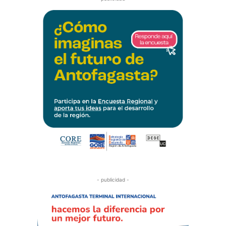
- publicidad -