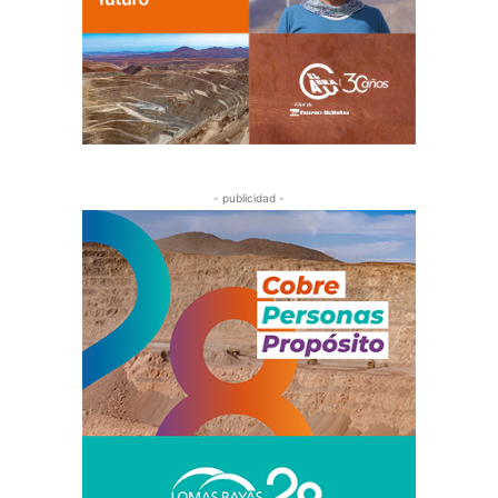
- publicidad -