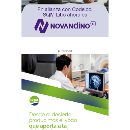
- publicidad -