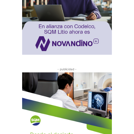
- publicidad -