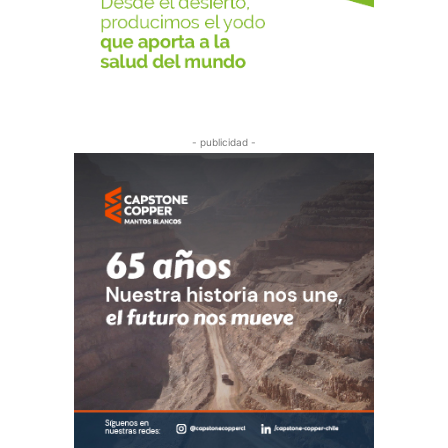
- publicidad -