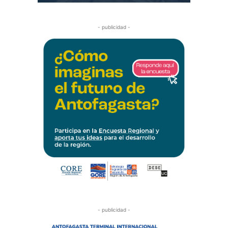
- publicidad -
- publicidad -