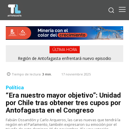
ÚLTIMA HORA
Región de Antofagasta enfrentará nuevo episodio
meteorológico con lluvias, nieve y vientos de hasta 100
km/h
17 noviembre 2025
Tiempo de lectura:
3
min.
Política
“Era nuestro mayor objetivo”: Unidad
por Chile tras obtener tres cupos por
Antofagasta en el Congreso
Fabián Ossandón y Carlo Arqueros, las caras nuevas que tendrá la
región en el Parlamento, también expresaron su emoción por el
triunfo de este domingo 16 de noviembre. “Es una votación