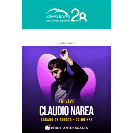
- publicidad -