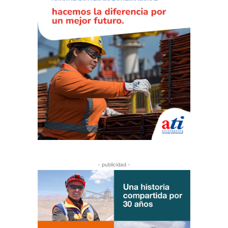
- publicidad -