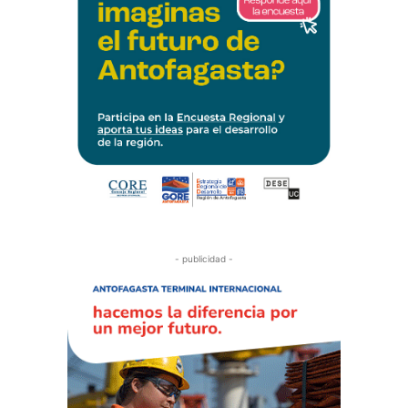
- publicidad -