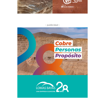
- publicidad -