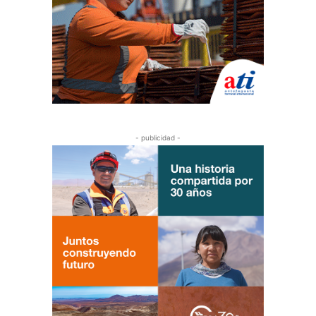
- publicidad -