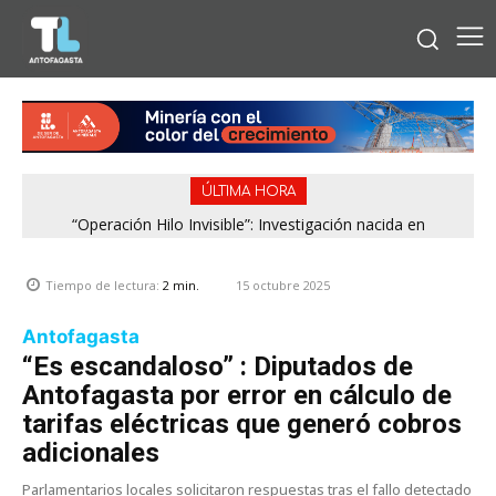
ÚLTIMA HORA
“Operación Hilo Invisible”: Investigación nacida en
Antofagasta permitió incautar 2,1 toneladas de marihuana
en la zona central
15 octubre 2025
Tiempo de lectura:
2
min.
Antofagasta
“Es escandaloso” : Diputados de
Antofagasta por error en cálculo de
tarifas eléctricas que generó cobros
adicionales
Parlamentarios locales solicitaron respuestas tras el fallo detectado