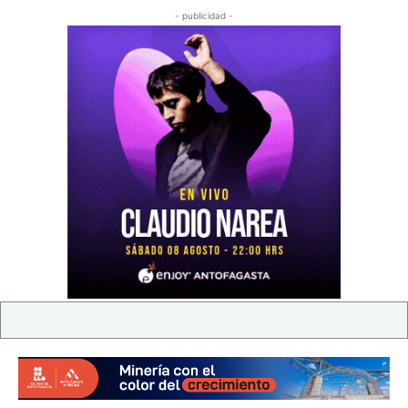
- publicidad -