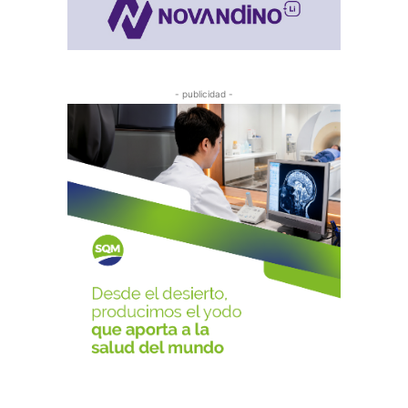
- publicidad -