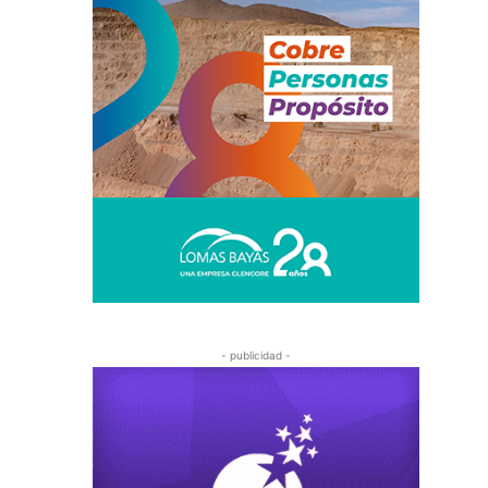
- publicidad -