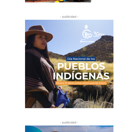
- publicidad -
- publicidad -