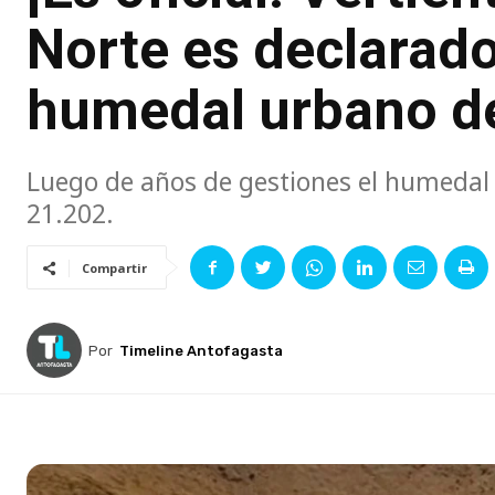
Norte es declarad
humedal urbano d
Luego de años de gestiones el humedal 
21.202.
Compartir
Por
Timeline Antofagasta