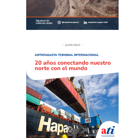
- publicidad -