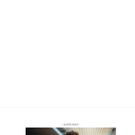
- publicidad -