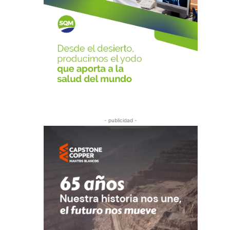
- publicidad -