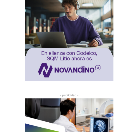
- publicidad -