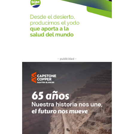
- publicidad -