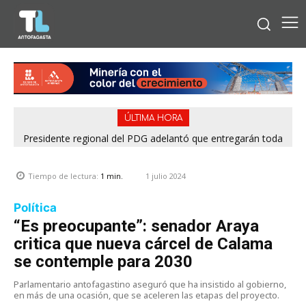
ÚLTIMA HORA
Presidente regional del PDG adelantó que entregarán toda
la información para esclarecer rendiciones denunciadas por
el Servel
1 julio 2024
Tiempo de lectura:
1
min.
Política
“Es preocupante”: senador Araya
critica que nueva cárcel de Calama
se contemple para 2030
Parlamentario antofagastino aseguró que ha insistido al gobierno,
en más de una ocasión, que se aceleren las etapas del proyecto.