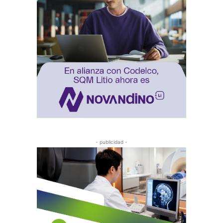
- publicidad -