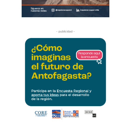
- publicidad -