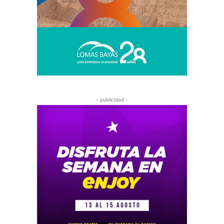
- publicidad -