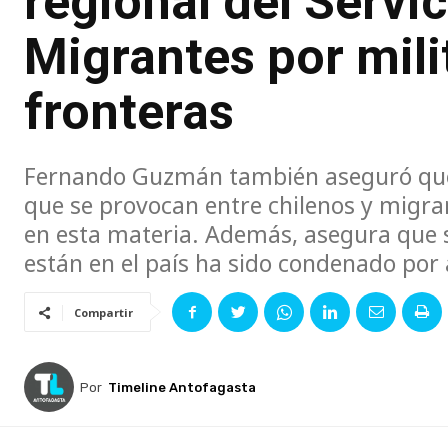
regional del Servic
Migrantes por mili
fronteras
Fernando Guzmán también aseguró que g
que se provocan entre chilenos y migra
en esta materia. Además, asegura que s
están en el país ha sido condenado por 
Compartir
Por
Timeline Antofagasta