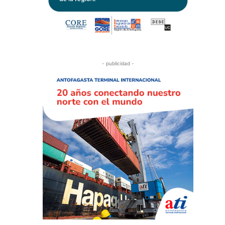
- publicidad -