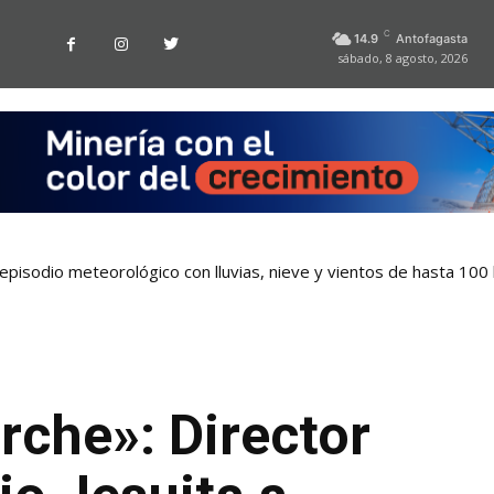
C
14.9
Antofagasta
sábado, 8 agosto, 2026
pisodio meteorológico con lluvias, nieve y vientos de hasta 100
rche»: Director