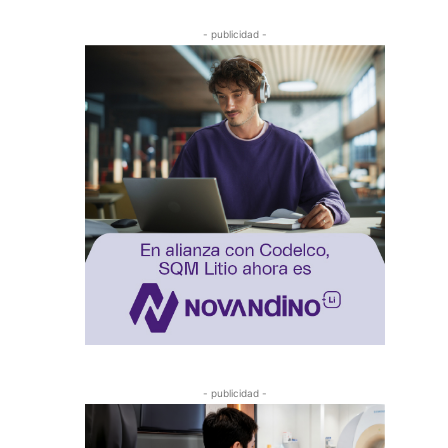
- publicidad -
- publicidad -