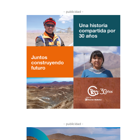
- publicidad -
- publicidad -