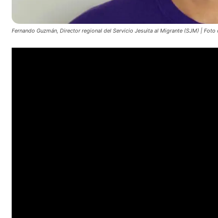
Fernando Guzmán, Director regional del Servicio Jesuita al Migrante (SJM) | Foto