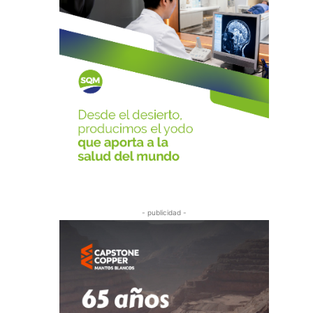
- publicidad -