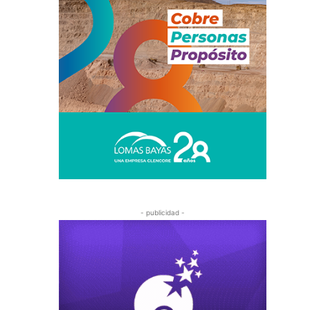
- publicidad -