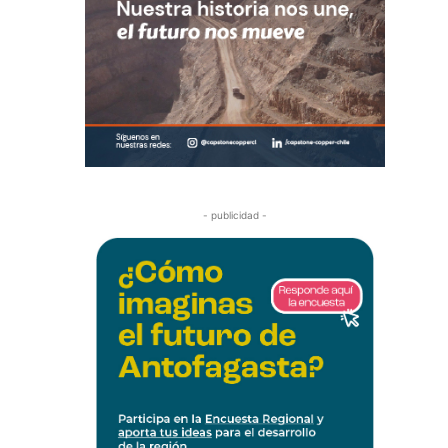
- publicidad -