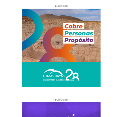
- publicidad -
- publicidad -