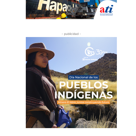
- publicidad -