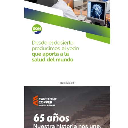
- publicidad -