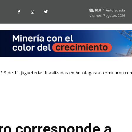
C
16.6
Antofagasta
viernes, 7 agosto, 2026
o? 9 de 11 jugueterías fiscalizadas en Antofagasta terminaron co
ro corresponde a