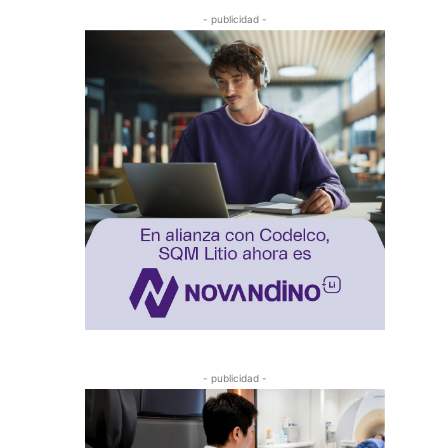
- publicidad -
- publicidad -