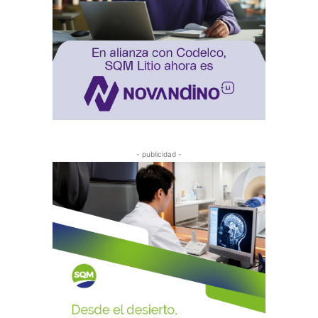
- publicidad -