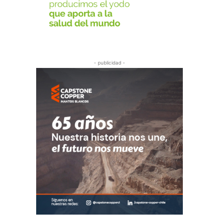
- publicidad -