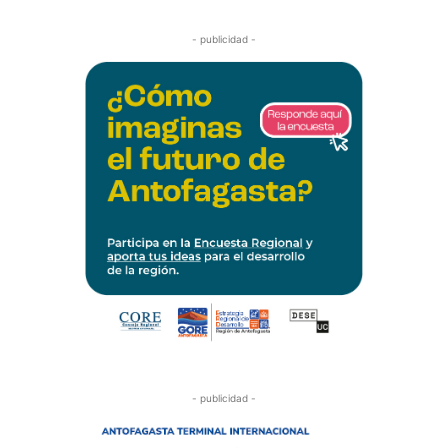
- publicidad -
- publicidad -