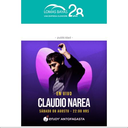
- publicidad -