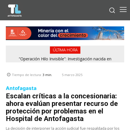
ÚLTIMA HORA
“Operación Hilo Invisible”: Investigación nacida en
Antofagasta permitió incautar 2,1 toneladas de marihuana
en la zona central
5 marzo 2025
Tiempo de lectura:
3
min.
Antofagasta
Escalan críticas a la concesionaria:
ahora evalúan presentar recurso de
protección por problemas en el
Hospital de Antofagasta
La decisión de interponer la acción judicial fue respaldada por los