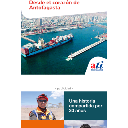
- publicidad -