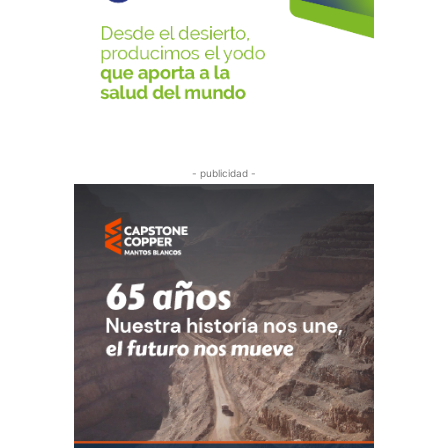
- publicidad -