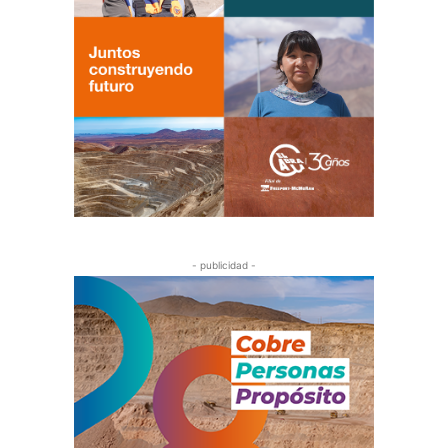
- publicidad -