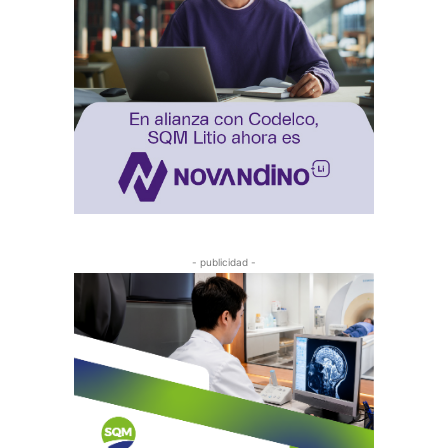
- publicidad -