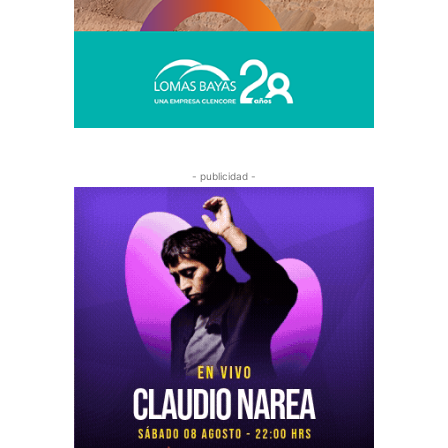
- publicidad -