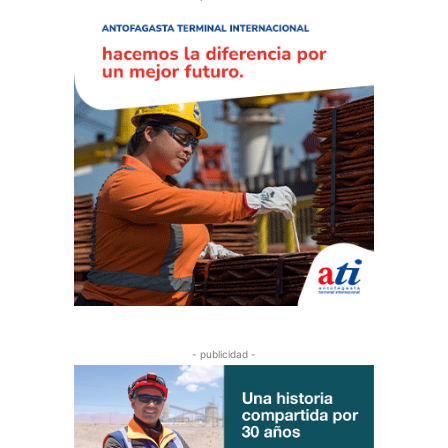
- publicidad -