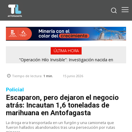
ÚLTIMA HORA
“Operación Hilo Invisible”: Investigación nacida en
Antofagasta permitió incautar 2,1 toneladas de marihuana
en la zona central
15 junio 2026
Tiempo de lectura:
1
min.
Policial
Escaparon, pero dejaron el negocio
atrás: Incautan 1,6 toneladas de
marihuana en Antofagasta
La droga era transportada en un furgón y una camioneta que
fueron hallados abandonados tras una persecución por rutas
mineras.