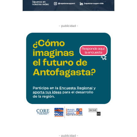
- publicidad -
- publicidad -