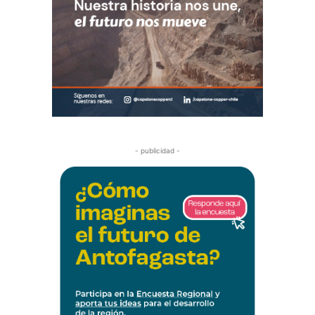
- publicidad -