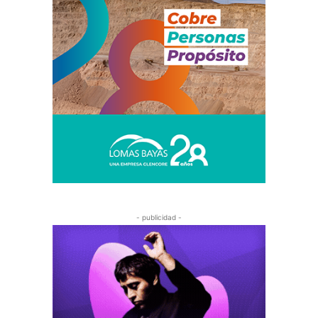
- publicidad -