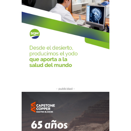
- publicidad -