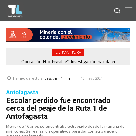
ÚLTIMA HORA
“Operación Hilo Invisible”: Investigación nacida en
Antofagasta permitió incautar 2,1 toneladas de marihuana
en la zona central
16 mayo 2024
Tiempo de lectura:
Less than 1
min.
Antofagasta
Escolar perdido fue encontrado
cerca del peaje de la Ruta 1 de
Antofagasta
Menor de 16 años se encontraba extraviado desde la mañana del
miércoles. Se realizaron operativos para dar con su paradero
durante esa jornada.