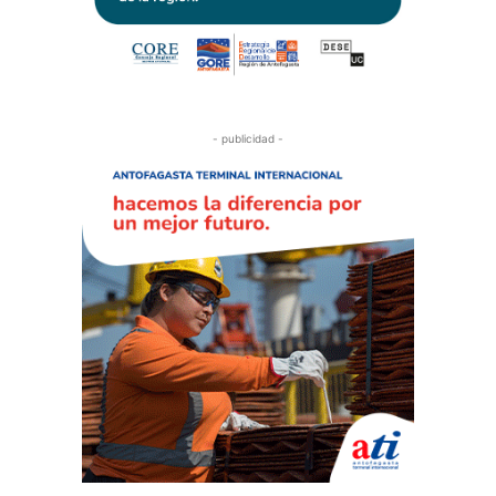
- publicidad -