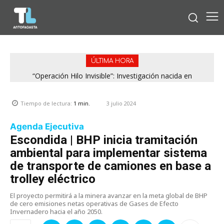
ÚLTIMA HORA
“Operación Hilo Invisible”: Investigación nacida en
Antofagasta permitió incautar 2,1 toneladas de marihuana
en la zona central
3 julio 2024
Tiempo de lectura:
1
min.
Agenda Ejecutiva
Escondida | BHP inicia tramitación
ambiental para implementar sistema
de transporte de camiones en base a
trolley eléctrico
El proyecto permitirá a la minera avanzar en la meta global de BHP
de cero emisiones netas operativas de Gases de Efecto
Invernadero hacia el año 2050.