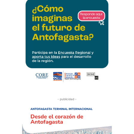
- publicidad -