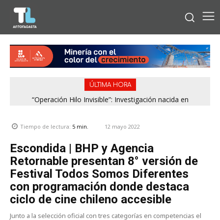
ÚLTIMA HORA
“Operación Hilo Invisible”: Investigación nacida en
Antofagasta permitió incautar 2,1 toneladas de marihuana
en la zona central
12 mayo 2022
Tiempo de lectura:
5
min.
Escondida | BHP y Agencia
Retornable presentan 8° versión de
Festival Todos Somos Diferentes
con programación donde destaca
ciclo de cine chileno accesible
Junto a la selección oficial con tres categorías en competencias el