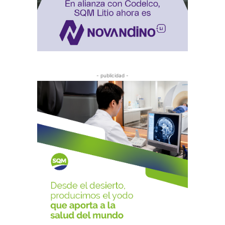
- publicidad -