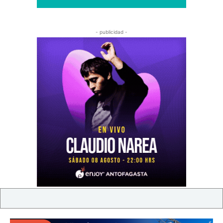
- publicidad -