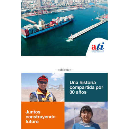
- publicidad -