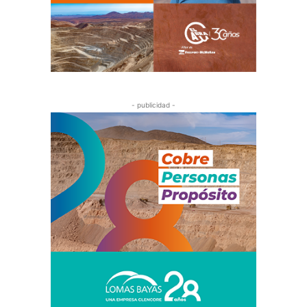
- publicidad -