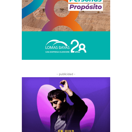
- publicidad -