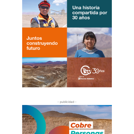
- publicidad -