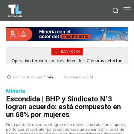
ÚLTIMA HORA
Operativo terminó con tres detenidos: Cámaras detectan
venta de drogas desde rucos en Antofagasta
20 diciembre 2024
Tiempo de lectura:
1
min.
Minería
Escondida | BHP y Sindicato N°3
logran acuerdo: está compuesto en
un 68% por mujeres
Gran parte de quienes integran este nuevo sindicato son mujeres,
por lo que el contrato- junto con bonos que suman 32 millones de
pesos- contiene beneficios y medidas especialmente diseñadas