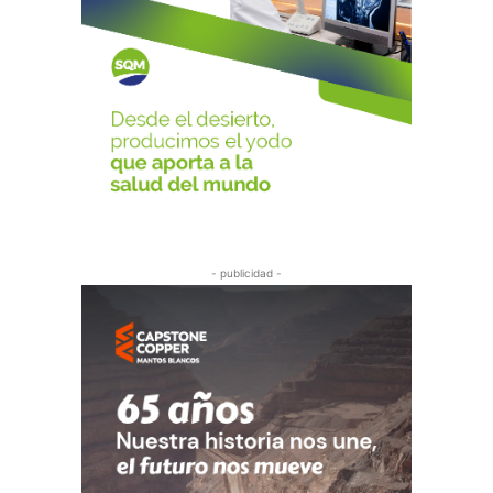
- publicidad -