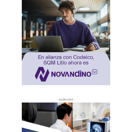
- publicidad -