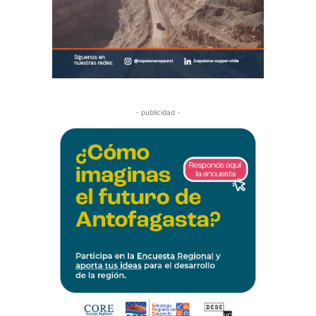
- publicidad -