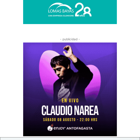
- publicidad -