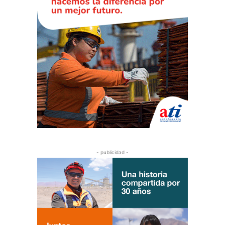
- publicidad -