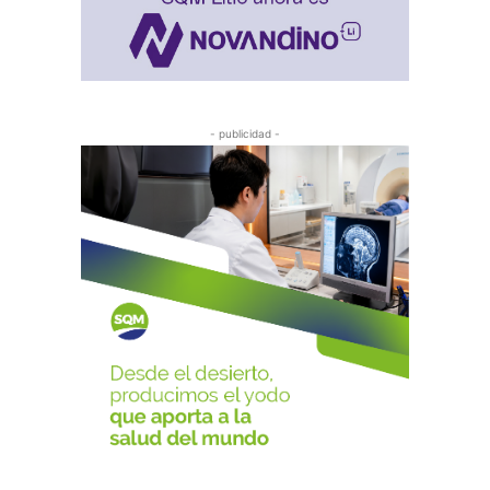
- publicidad -