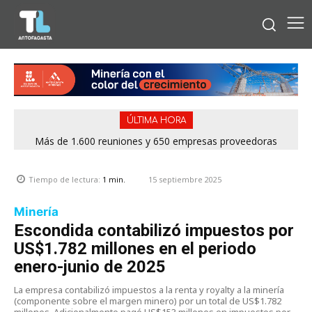
ÚLTIMA HORA
Más de 1.600 reuniones y 650 empresas proveedoras
marcaron exitosa rueda de negocios del Mes de la Minería
2026
15 septiembre 2025
Tiempo de lectura:
1
min.
Minería
Escondida contabilizó impuestos por
US$1.782 millones en el periodo
enero-junio de 2025
La empresa contabilizó impuestos a la renta y royalty a la minería
(componente sobre el margen minero) por un total de US$1.782
millones. Adicionalmente pagó US$153 millones en impuestos por