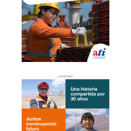
- publicidad -