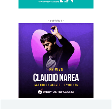
- publicidad -