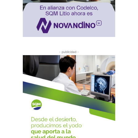
- publicidad -