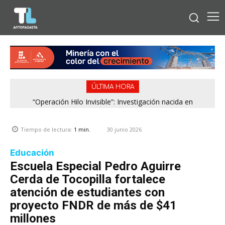
ÚLTIMA HORA
“Operación Hilo Invisible”: Investigación nacida en
Antofagasta permitió incautar 2,1 toneladas de marihuana
en la zona central
30 junio 2026
Tiempo de lectura:
1
min.
Educación
Escuela Especial Pedro Aguirre
Cerda de Tocopilla fortalece
atención de estudiantes con
proyecto FNDR de más de $41
millones