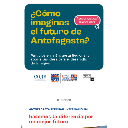
- publicidad -