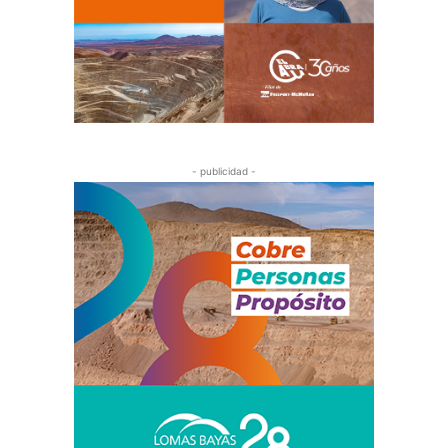
- publicidad -