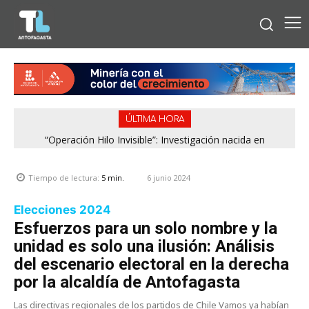
ÚLTIMA HORA
“Operación Hilo Invisible”: Investigación nacida en
Antofagasta permitió incautar 2,1 toneladas de marihuana
en la zona central
6 junio 2024
Tiempo de lectura:
5
min.
Elecciones 2024
Esfuerzos para un solo nombre y la
unidad es solo una ilusión: Análisis
del escenario electoral en la derecha
por la alcaldía de Antofagasta
Las directivas regionales de los partidos de Chile Vamos ya habían