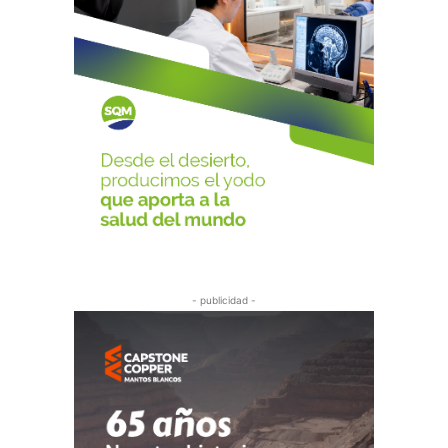
- publicidad -