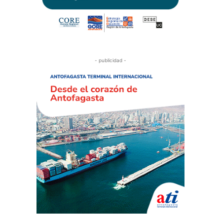
- publicidad -