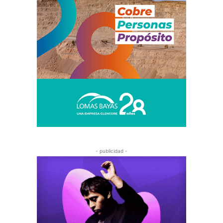
- publicidad -