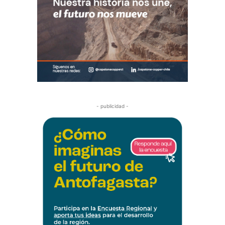
- publicidad -