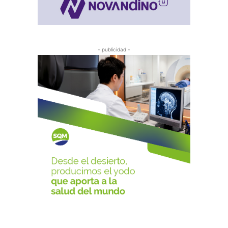
- publicidad -