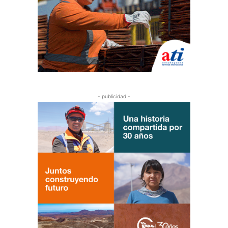
- publicidad -