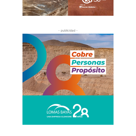
- publicidad -