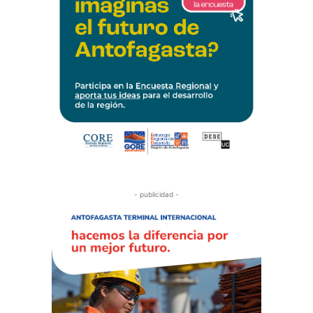
- publicidad -