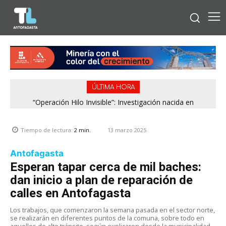
ÚLTIMA HORA
“Operación Hilo Invisible”: Investigación nacida en
Antofagasta permitió incautar 2,1 toneladas de marihuana
en la zona central
13 marzo 2025
Tiempo de lectura:
2
min.
Antofagasta
Esperan tapar cerca de mil baches:
dan inicio a plan de reparación de
calles en Antofagasta
Los trabajos, que comenzaron la semana pasada en el sector norte,
se realizarán en diferentes puntos de la comuna, sobre todo en
aquellos de alto tránsito, según explicaron desde la municipalidad.