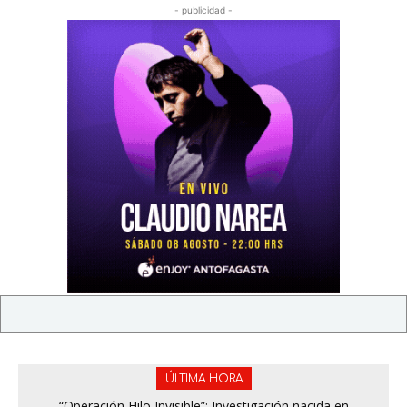
- publicidad -