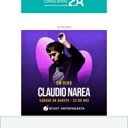
- publicidad -