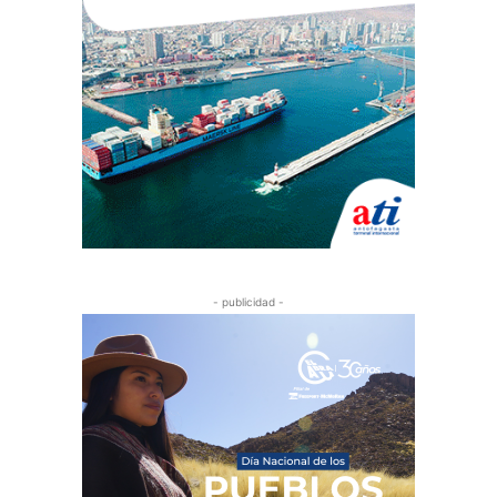
- publicidad -