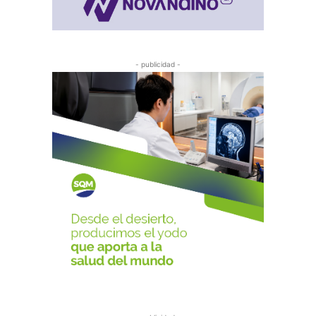
- publicidad -