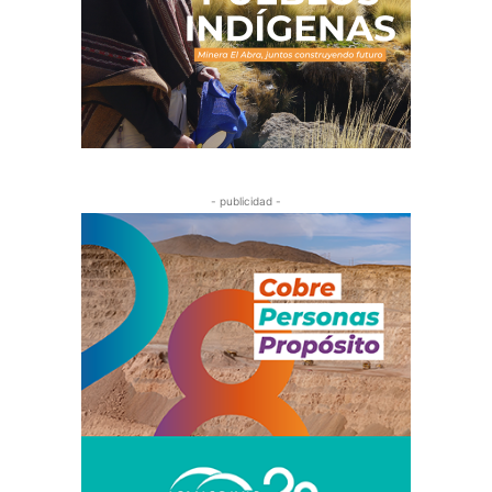
- publicidad -