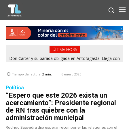
ÚLTIMA HORA
Don Carter y su parada obligada en Antofagasta: Llega con
su humor sin filtro en ¿Con o Sin Censura?
6 enero 2026
Tiempo de lectura:
2
min.
Política
“Espero que este 2026 exista un
acercamiento”: Presidente regional
de RN tras quiebre con la
administración municipal
Rodrigo Saavedra dijo esperar recomponer las relaciones con el