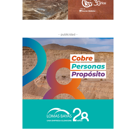
- publicidad -