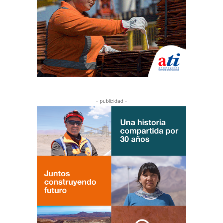
- publicidad -