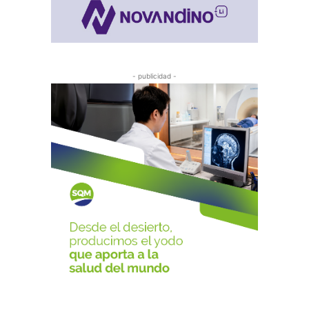
- publicidad -