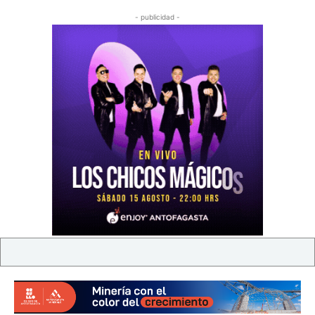
- publicidad -