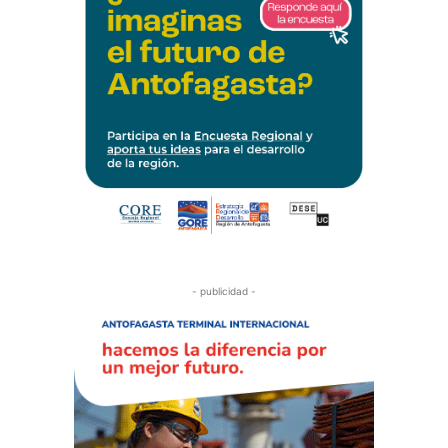
- publicidad -