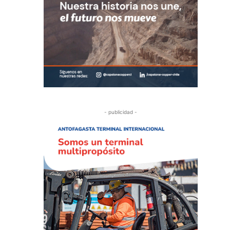
- publicidad -