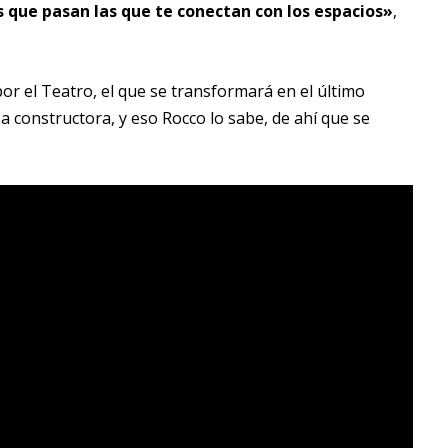
as que pasan las que te conectan con los espacios»
,
or el Teatro, el que se transformará en el último
 constructora, y eso Rocco lo sabe, de ahí que se