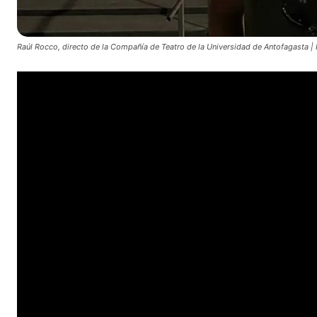
Raúl Rocco, directo de la Compañía de Teatro de la Universidad de Antofagasta | 