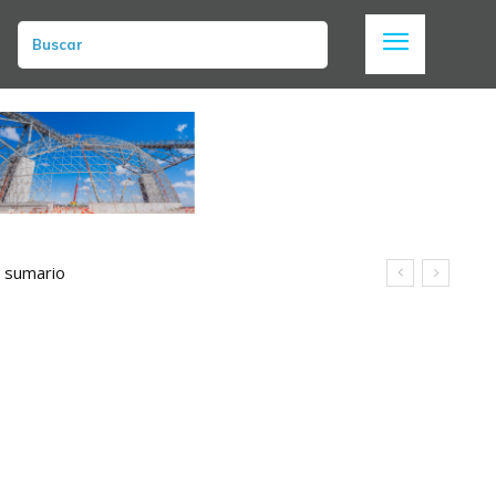
Buscar
n sumario
uz