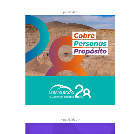
- publicidad -
- publicidad -