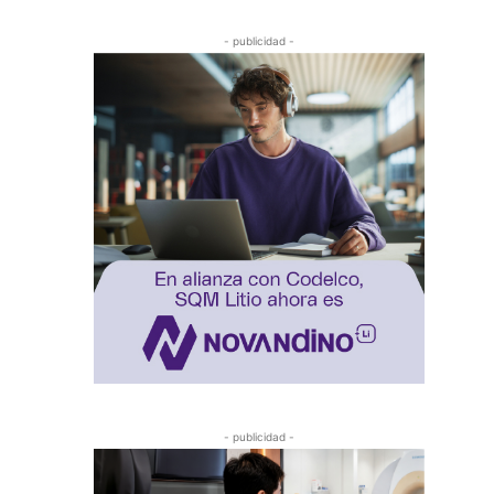
- publicidad -
- publicidad -