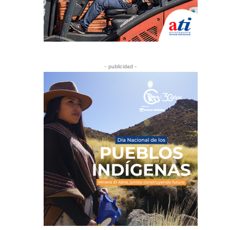
- publicidad -