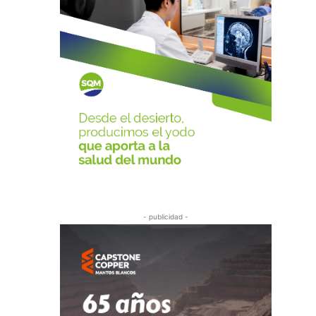
- publicidad -